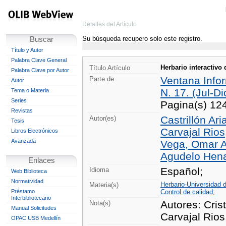
Detalles del Artículo
Su búsqueda recupero solo este registro.
Buscar
Título y Autor
Palabra Clave General
Herbario interactivo
Título Artículo
Palabra Clave por Autor
Ventana Info
Parte de
Autor
N. 17. (Jul-Di
Tema o Materia
Series
Pagina(s) 12
Revistas
Castrillón Ari
Autor(es)
Tesis
Carvajal Rios
Libros Electrónicos
Avanzada
Vega, Omar A
Agudelo Henao
Enlaces
Español;
Idioma
Web Biblioteca
Normatividad
Herbario-Universidad 
Materia(s)
Préstamo
Control de calidad
;
Interbibliotecario
Autores: Cris
Nota(s)
Manual Solicitudes
Carvajal Rio
OPAC USB Medellín