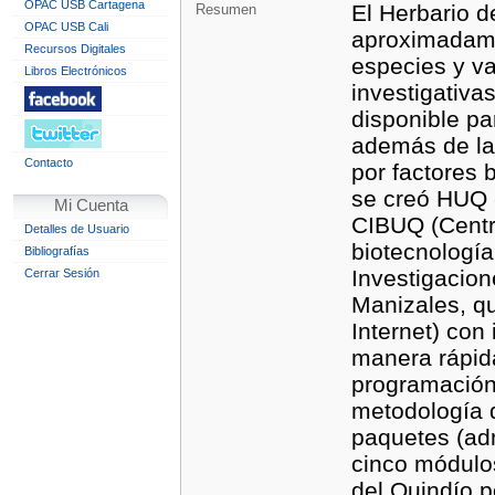
OPAC USB Cartagena
El Herbario d
Resumen
OPAC USB Cali
aproximadame
Recursos Digitales
especies y va
Libros Electrónicos
investigativa
disponible p
además de la 
Contacto
por factores 
se creó HUQ - 
Mi Cuenta
CIBUQ (Centro
Detalles de Usuario
biotecnología
Bibliografías
Investigacion
Cerrar Sesión
Manizales, qu
Internet) con
manera rápid
programación 
metodología d
paquetes (adm
cinco módulos
del Quindío p