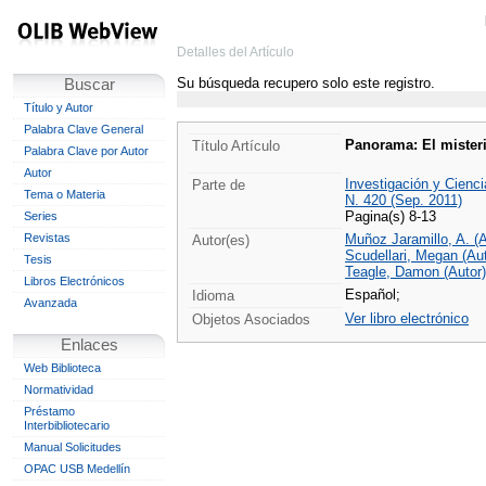
Detalles del Artículo
Su búsqueda recupero solo este registro.
Buscar
Título y Autor
Palabra Clave General
Panorama: El misteri
Título Artículo
Palabra Clave por Autor
Autor
Investigación y Cienci
Parte de
Tema o Materia
N. 420 (Sep. 2011)
Pagina(s) 8-13
Series
Revistas
Muñoz Jaramillo, A. (A
Autor(es)
Scudellari, Megan (Aut
Tesis
Teagle, Damon (Autor)
Libros Electrónicos
Español;
Idioma
Avanzada
Ver libro electrónico
Objetos Asociados
Enlaces
Web Biblioteca
Normatividad
Préstamo
Interbibliotecario
Manual Solicitudes
OPAC USB Medellín