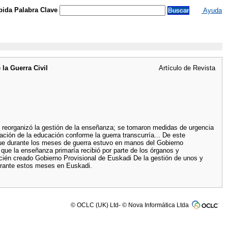
ida Palabra Clave
Ayuda
 la Guerra Civil
Artículo de Revista
 se reorganizó la gestión de la enseñanza; se tomaron medidas de urgencia
tación de la educación conforme la guerra transcurría... De este
 que durante los meses de guerra estuvo en manos del Gobierno
l que la enseñanza primaría recibió por parte de los órganos y
ecién creado Gobierno Provisional de Euskadi De la gestión de unos y
durante estos meses en Euskadi.
© OCLC (UK) Ltd- © Nova Informática Ltda