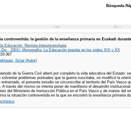
Búsqueda Ráp
< Ant.
Sig. >
ia controvertida: la gestión de la enseñanza primaria en Euskadi durante
 la Educación. Revista interuniversitaria
.-Dic., 2001): Monografía: La Educación popular en los siglos XIX y XX
333-367
ríguez, Itzíar (Autor)
periodo de la Guerra Civil alteró por completo la vida educativa del Estado:
e solventar problemas puntuales que la guerra suscitaba; se modificó la orien
 entramado, el presente estudio se circunscribe al territorio del País Vasco
. A través del mismo se intenta poner de manifiesto el desarrollo instituciona
ntes del Ministerio de Instrucción Pública en el País Vasco y de manos del r
riva la situación controvertida en la que se encontró la enseñanza primaria 
lectrónico