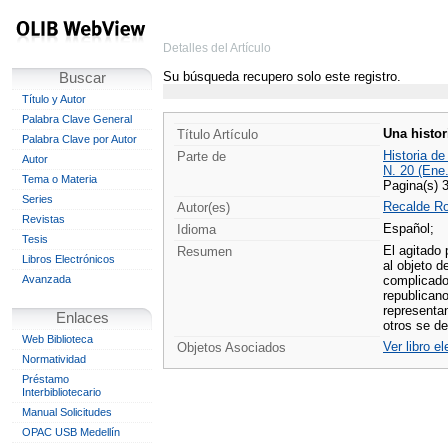
Detalles del Artículo
Su búsqueda recupero solo este registro.
Buscar
Título y Autor
Palabra Clave General
Una histor
Título Artículo
Palabra Clave por Autor
Historia de
Parte de
Autor
N. 20 (Ene
Tema o Materia
Pagina(s) 
Series
Recalde Rod
Autor(es)
Revistas
Español;
Idioma
Tesis
El agitado 
Resumen
Libros Electrónicos
al objeto d
Avanzada
complicado
republicano
representa
Enlaces
otros se de
Web Biblioteca
Ver libro e
Objetos Asociados
Normatividad
Préstamo
Interbibliotecario
Manual Solicitudes
OPAC USB Medellín