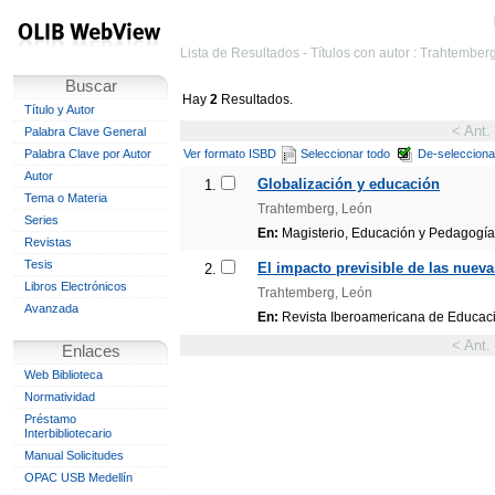
Lista de Resultados - Títulos con autor : Trahtember
Buscar
Hay
2
Resultados.
Título y Autor
< Ant.
Palabra Clave General
Palabra Clave por Autor
Ver formato ISBD
Seleccionar todo
De-selecciona
Autor
Globalización y educación
1.
Tema o Materia
Trahtemberg, León
Series
En:
Magisterio, Educación y Pedagogía. 
Revistas
Tesis
El impacto previsible de las nueva
2.
Libros Electrónicos
Trahtemberg, León
Avanzada
En:
Revista Iberoamericana de Educació
< Ant.
Enlaces
Web Biblioteca
Normatividad
Préstamo
Interbibliotecario
Manual Solicitudes
OPAC USB Medellín