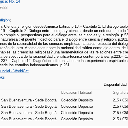
gica; No. 14
2633
eligión
;
n. Ciencia y religión desde América Latina. p.13.-- Capítulo 1. El diálogo teol
 p.19.-- Capítulo 2. Diálogo entre teología y ciencia, desde un enfoque metodológ
 complejo. perspectivas para el diálogo entre las ciencias y la teología. p.53.
 naturaleza : el puente filosófico para el diálogo entre ciencia y religión. p.101
ines de la racionalidad de las ciencias empíricas natuales respecto del diálogo c
 razón del otro. Anoraciones sobre la racionalidad mítica como eje central de la
ables las creencias religiosas? una hermenéutica de las relaciones entre cree
la perspectiva de la racionalidad científico-técnica contemporánea. p.223.-- Cap
237.-- Capítulo 12. Diagnóstico diferencial entre las experiencias espirituale
esde los estudios latinoamericanos. p.261.
undial - WorldCat
oks
Disponibilidad
Ubicación Habitual
Signatur
e San Buenaventura - Sede Bogotá
Colección Depósito
215 / C5
e San Buenaventura - Sede Bogotá
Colección Depósito
215 / C5
e San Buenaventura - Sede Bogotá
Colección Depósito
215 / C5
e San Buenaventura - Sede Bogotá
Colección Depósito
215 / C5