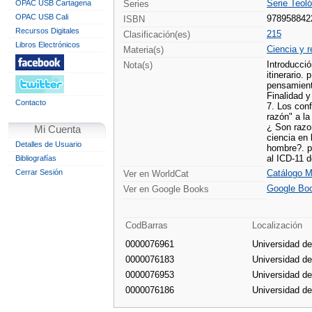
Serie Teoló
OPAC USB Cartagena
Series
OPAC USB Cali
978958842
ISBN
Recursos Digitales
215
Clasificación(es)
Libros Electrónicos
Ciencia y r
Materia(s)
Introducció
Nota(s)
itinerario.
pensamiento
Finalidad y
Contacto
7. Los conf
razón" a la
¿ Son razon
Mi Cuenta
ciencia en 
Detalles de Usuario
hombre?. p.
al ICD-11 d
Bibliografías
Cerrar Sesión
Catálogo M
Ver en WorldCat
Google Bo
Ver en Google Books
CodBarras
Localización
0000076961
Universidad d
0000076183
Universidad d
0000076953
Universidad d
0000076186
Universidad d