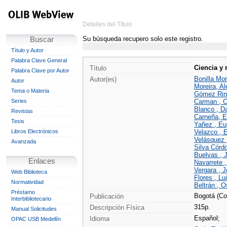
Detalles del Título
Su búsqueda recupero solo este registro.
Buscar
Título y Autor
Palabra Clave General
Ciencia y 
Título
Palabra Clave por Autor
Bonilla Mor
Autor(es)
Autor
Moreira, Al
Tema o Materia
Gómez Rinc
Series
Carman , Ch
Blanco , Da
Revistas
Carneña, Et
Tesis
Yañez , Eu
Libros Electrónicos
Velazco , 
Velásquez ,
Avanzada
Silva Córdo
Buelvas , 
Enlaces
Navarrete ,
Vergara , J
Web Biblioteca
Flores , Lu
Normatividad
Beltrán , O
Préstamo
Bogotá (Co
Publicación
Interbibliotecario
315p.
Descripción Física
Manual Solicitudes
Español;
Idioma
OPAC USB Medellín