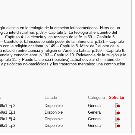
ogía-ciencia en la teología de la creación latinoamericana. Hitos de un
ico interdisciplinar. p.37.-- Capítulo 3. La teología al encuentro del
-- Capítulo 4. La ciencia y las razones de la fe. p.69.-- Capítulo 5.
.-- Capítulo 6. El incuestionable poder de la inferencia. p.121.-- Capítulo
on la religión cristiana. p.149.-- Capítulo 8. Mito: de " el otro de la
 relación entre ciencia y religión en América Latina. p.159.-- Capítulo 9.
ncia y conocimiento. p.193.-- Capítulo 10. Relevancia de la religión y la
ítulo 11. ¿ Puede la ciencia ( positiva) actual develar el misterio del
s y psicóticas no-patológicas y los trastornos mentales: una contribución
a
Estado
Categoría
Solicitar
69a1 Ej.3
Disponible
General
69a1 Ej.1
Disponible
General
69a1 Ej.4
Disponible
General
69a1 Ej.2
Disponible
General