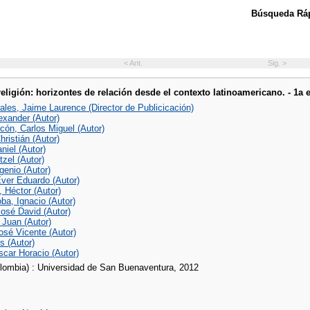
Búsqueda Ráp
< Ant.
Sig. >
religión: horizontes de relación desde el contexto latinoamericano. - 1a 
ales, Jaime Laurence (Director de Publicicación)
exander (Autor)
ón, Carlos Miguel (Autor)
ristián (Autor)
niel (Autor)
zel (Autor)
genio (Autor)
Ever Eduardo (Autor)
 Héctor (Autor)
ba, Ignacio (Autor)
José David (Autor)
 Juan (Autor)
osé Vicente (Autor)
is (Autor)
scar Horacio (Autor)
lombia) : Universidad de San Buenaventura, 2012