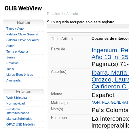
Detalles del Artículo
Su búsqueda recupero solo este registro.
Buscar
Título y Autor
Palabra Clave General
Opciones de intercon
Título Artículo
Palabra Clave por Autor
Autor
Ingenium. Rev
Parte de
Tema o Materia
Año 13, n. 25
Series
Pagina(s) 71
Revistas
Tesis
Ibarra, María
Autor(es)
Libros Electrónicos
Orozco, Laura
Avanzada
Calñderón C.,
Enlaces
Español;
Idioma
Web Biblioteca
NGN. NEX GENERA
Materia(s)
Normatividad
País Colombi
Nota(s)
Préstamo
Interbibliotecario
La interconex
Resumen
Manual Solicitudes
interoperabil
OPAC USB Medellín