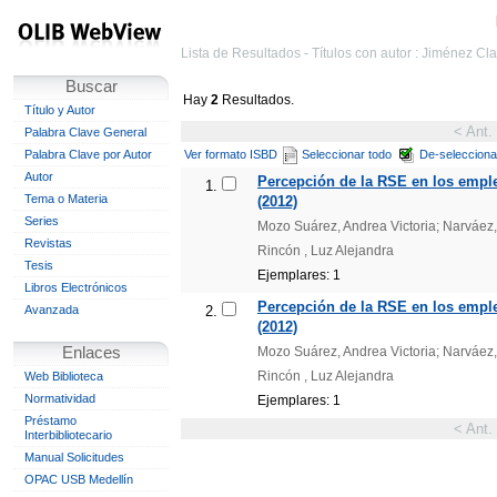
Lista de Resultados - Títulos con autor : Jiménez Cla
Buscar
Hay
2
Resultados.
Título y Autor
< Ant.
Palabra Clave General
Palabra Clave por Autor
Ver formato ISBD
Seleccionar todo
De-selecciona
Autor
Percepción de la RSE en los emple
1.
Tema o Materia
(2012)
Series
Mozo Suárez, Andrea Victoria; Narváez
Revistas
Rincón , Luz Alejandra
Tesis
Ejemplares: 1
Libros Electrónicos
Percepción de la RSE en los emple
Avanzada
2.
(2012)
Enlaces
Mozo Suárez, Andrea Victoria; Narváez
Rincón , Luz Alejandra
Web Biblioteca
Normatividad
Ejemplares: 1
Préstamo
< Ant.
Interbibliotecario
Manual Solicitudes
OPAC USB Medellín