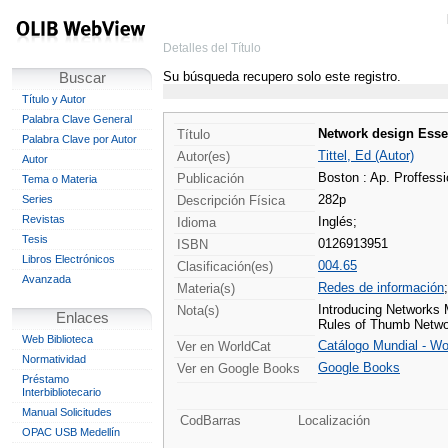
Detalles del Título
Su búsqueda recupero solo este registro.
Buscar
Título y Autor
Palabra Clave General
Network design Esse
Título
Palabra Clave por Autor
Tittel, Ed (Autor)
Autor(es)
Autor
Boston : Ap. Proffessi
Publicación
Tema o Materia
282p
Series
Descripción Física
Revistas
Inglés;
Idioma
Tesis
0126913951
ISBN
Libros Electrónicos
004.65
Clasificación(es)
Avanzada
Redes de información
;
Materia(s)
Introducing Networks
Nota(s)
Enlaces
Rules of Thumb Networ
Web Biblioteca
Catálogo Mundial - Wo
Ver en WorldCat
Normatividad
Google Books
Ver en Google Books
Préstamo
Interbibliotecario
Manual Solicitudes
CodBarras
Localización
OPAC USB Medellín