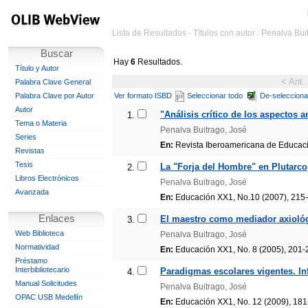
Lista de Resultados - Títulos con autor : Penalva Bui
Buscar
Hay
6
Resultados.
Título y Autor
< Ant.
Palabra Clave General
Palabra Clave por Autor
Ver formato ISBD
Seleccionar todo
De-selecciona
Autor
"Análisis crítico de los aspectos
1.
Tema o Materia
Penalva Buitrago, José
Series
En:
Revista Iberoamericana de Educació
Revistas
Tesis
La "Forja del Hombre" en Plutarco
2.
Libros Electrónicos
Penalva Buitrago, José
Avanzada
En:
Educación XX1, No.10 (2007), 215
Enlaces
El maestro como mediador axiológ
3.
Web Biblioteca
Penalva Buitrago, José
Normatividad
En:
Educación XX1, No. 8 (2005), 201-
Préstamo
Interbibliotecario
Paradigmas escolares vigentes. Inf
4.
Manual Solicitudes
Penalva Buitrago, José
OPAC USB Medellín
En:
Educación XX1, No. 12 (2009), 18