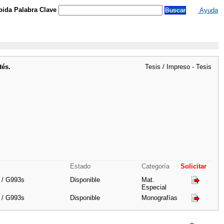
ida Palabra Clave
Ayuda
tés.
Tesis / Impreso - Tesis
Estado
Categoría
Solicitar
 / G993s
Disponible
Mat.
Especial
 / G993s
Disponible
Monografías