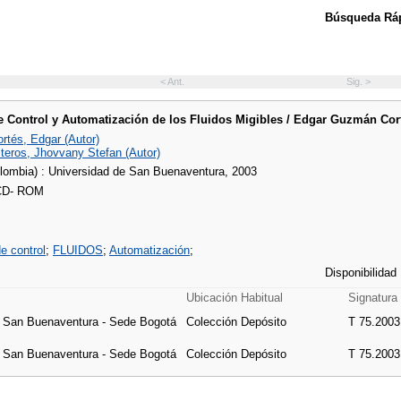
Búsqueda Ráp
< Ant.
Sig. >
e Control y Automatización de los Fluidos Migibles / Edgar Guzmán Cor
tés, Edgar (Autor)
steros, Jhovvany Stefan (Autor)
lombia) : Universidad de San Buenaventura, 2003
 CD- ROM
e control
;
FLUIDOS
;
Automatización
;
Disponibilidad
Ubicación Habitual
Signatura
e San Buenaventura - Sede Bogotá
Colección Depósito
T 75.2003
e San Buenaventura - Sede Bogotá
Colección Depósito
T 75.2003