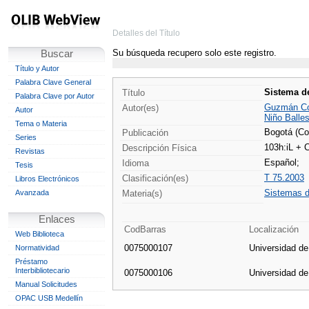
Detalles del Título
Su búsqueda recupero solo este registro.
Buscar
Título y Autor
Palabra Clave General
Sistema d
Título
Palabra Clave por Autor
Guzmán Cor
Autor(es)
Autor
Niño Balle
Tema o Materia
Bogotá (Co
Publicación
Series
103h:iL +
Descripción Física
Revistas
Español;
Idioma
Tesis
T 75.2003
Clasificación(es)
Libros Electrónicos
Sistemas d
Avanzada
Materia(s)
Enlaces
CodBarras
Localización
Web Biblioteca
0075000107
Universidad d
Normatividad
Préstamo
Interbibliotecario
0075000106
Universidad d
Manual Solicitudes
OPAC USB Medellín