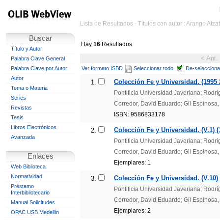
Lista de Resultados - Títulos con autor : Arango Alza
Buscar
Hay
16
Resultados.
Título y Autor
< Ant.
Palabra Clave General
Palabra Clave por Autor
Ver formato ISBD
Seleccionar todo
De-selecciona
Autor
Colección Fe y Universidad. (1995 
1.
Tema o Materia
Pontificia Universidad Javeriana; Rodr
Series
Corredor, David Eduardo; Gil Espinosa,
Revistas
ISBN: 9586833178
Tesis
Libros Electrónicos
Colección Fe y Universidad. (V.1) (
2.
Avanzada
Pontificia Universidad Javeriana; Rodr
Corredor, David Eduardo; Gil Espinosa,
Enlaces
Ejemplares: 1
Web Biblioteca
Normatividad
Colección Fe y Universidad. (V.10)
3.
Préstamo
Pontificia Universidad Javeriana; Rodr
Interbibliotecario
Corredor, David Eduardo; Gil Espinosa,
Manual Solicitudes
Ejemplares: 2
OPAC USB Medellín