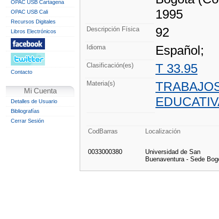
OPAC USB Cartagena
1995
OPAC USB Cali
Recursos Digitales
92
Descripción Física
Libros Electrónicos
Español;
Idioma
T 33.95
Clasificación(es)
Contacto
TRABAJOS
Materia(s)
Mi Cuenta
EDUCATIV
Detalles de Usuario
Bibliografías
Cerrar Sesión
CodBarras
Localización
0033000380
Universidad de San
Buenaventura - Sede Bog