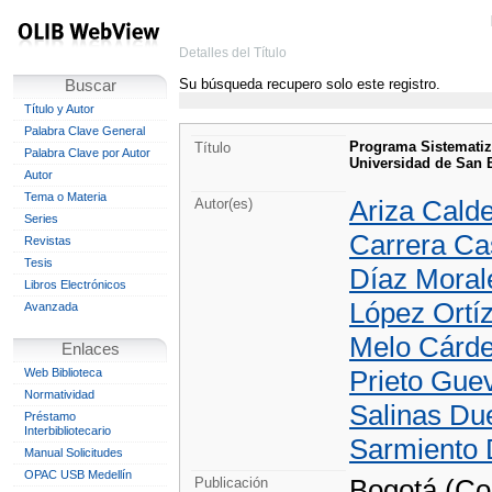
Detalles del Título
Su búsqueda recupero solo este registro.
Buscar
Título y Autor
Palabra Clave General
Programa Sistematiza
Título
Palabra Clave por Autor
Universidad de San B
Autor
Tema o Materia
Ariza Calde
Autor(es)
Series
Carrera Cas
Revistas
Tesis
Díaz Morale
Libros Electrónicos
López Ortíz
Avanzada
Melo Cárden
Enlaces
Prieto Gue
Web Biblioteca
Normatividad
Salinas Du
Préstamo
Interbibliotecario
Sarmiento D
Manual Solicitudes
OPAC USB Medellín
Bogotá (Co
Publicación