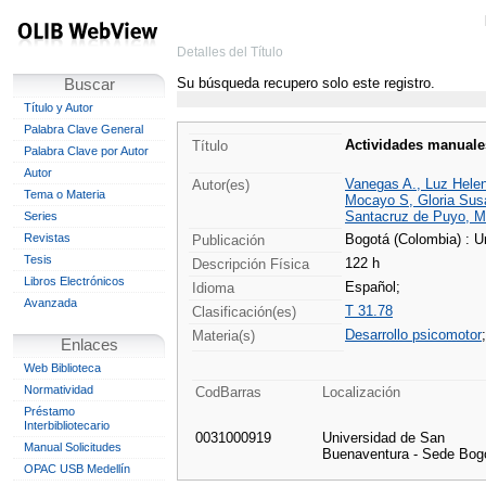
Detalles del Título
Su búsqueda recupero solo este registro.
Buscar
Título y Autor
Palabra Clave General
Actividades manuales
Título
Palabra Clave por Autor
Autor
Vanegas A., Luz Helen
Autor(es)
Tema o Materia
Mocayo S, Gloria Sus
Santacruz de Puyo, Mar
Series
Revistas
Bogotá (Colombia) : U
Publicación
Tesis
122 h
Descripción Física
Libros Electrónicos
Español;
Idioma
Avanzada
T 31.78
Clasificación(es)
Desarrollo psicomotor
Materia(s)
Enlaces
Web Biblioteca
Normatividad
CodBarras
Localización
Préstamo
Interbibliotecario
0031000919
Universidad de San
Manual Solicitudes
Buenaventura - Sede Bog
OPAC USB Medellín