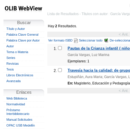
Lista de Resultados - Títulos con autor : García Varg
Buscar
Hay
2
Resultados.
Título y Autor
< Ant.
Palabra Clave General
Palabra Clave por Autor
Ver formato ISBD
Seleccionar todo
De-selecciona
Autor
Pautas de la Crianza infantil ( ni
1.
Tema o Materia
García Vargas, Luz Marina
Series
Ejemplares: 1
Revistas
Tesis
Travesía hacia la calidad: de grupo
2.
Libros Electrónicos
Estupiñán, Aura Maria; García Vargas, 
Avanzada
En:
Magisterio, Educación y Pedagogía. 
< Ant.
Enlaces
Web Biblioteca
Normatividad
Préstamo
Interbibliotecario
Manual Solicitudes
OPAC USB Medellín