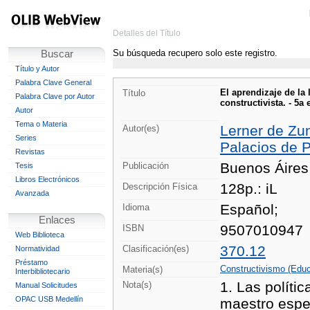
Detalles del Título
Su búsqueda recupero solo este registro.
Buscar
Título y Autor
Palabra Clave General
El aprendizaje de la
Título
Palabra Clave por Autor
constructivista. - 5a 
Autor
Tema o Materia
Lerner de Zun
Autor(es)
Series
Palacios de Pi
Revistas
Buenos Áires 
Publicación
Tesis
Libros Electrónicos
128p.: iL
Descripción Física
Avanzada
Español;
Idioma
Enlaces
9507010947
ISBN
Web Biblioteca
370.12
Clasificación(es)
Normatividad
Préstamo
Constructivismo (Educ
Materia(s)
Interbibliotecario
1. Las políti
Nota(s)
Manual Solicitudes
OPAC USB Medellín
maestro espec