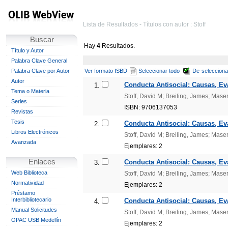
Lista de Resultados - Títulos con autor : Stoff
Buscar
Hay
4
Resultados.
Título y Autor
Palabra Clave General
Palabra Clave por Autor
Ver formato ISBD
Seleccionar todo
De-selecciona
Autor
Conducta Antisocial: Causas, Eva
1.
Tema o Materia
Stoff, David M; Breiling, James; Maser
Series
ISBN: 9706137053
Revistas
Tesis
Conducta Antisocial: Causas, Eva
2.
Libros Electrónicos
Stoff, David M; Breiling, James; Maser
Avanzada
Ejemplares: 2
Enlaces
Conducta Antisocial: Causas, Eva
3.
Web Biblioteca
Stoff, David M; Breiling, James; Maser
Normatividad
Ejemplares: 2
Préstamo
Interbibliotecario
Conducta Antisocial: Causas, Eva
4.
Manual Solicitudes
Stoff, David M; Breiling, James; Maser
OPAC USB Medellín
Ejemplares: 2