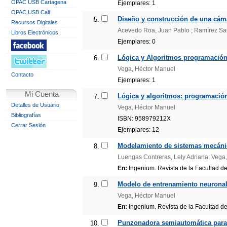
OPAC USB Cartagena
Ejemplares: 1
OPAC USB Cali
Diseño y construcción de una cáma
5.
Recursos Digitales
Acevedo Roa, Juan Pablo ; Ramírez Sar
Libros Electrónicos
Ejemplares: 0
Lógica y Algoritmos programación a
6.
Vega, Héctor Manuel
Contacto
Ejemplares: 1
Mi Cuenta
Lógica y algoritmos: programación 
7.
Detalles de Usuario
Vega, Héctor Manuel
Bibliografías
ISBN: 958979212X
Cerrar Sesión
Ejemplares: 12
Modelamiento de sistemas mecánic
8.
Luengas Contreras, Lely Adriana; Vega,
En:
Ingenium. Revista de la Facultad de 
Modelo de entrenamiento neuronal 
9.
Vega, Héctor Manuel
En:
Ingenium. Revista de la Facultad de 
Punzonadora semiautomática para
10.