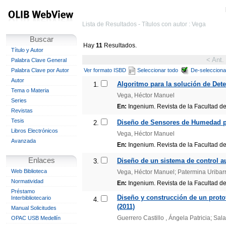
Lista de Resultados - Títulos con autor : Vega
Buscar
Hay
11
Resultados.
Título y Autor
< Ant.
Palabra Clave General
Palabra Clave por Autor
Ver formato ISBD
Seleccionar todo
De-selecciona
Autor
Algoritmo para la solución de Det
1.
Tema o Materia
Vega, Héctor Manuel
Series
En:
Ingenium. Revista de la Facultad de 
Revistas
Tesis
Diseño de Sensores de Humedad p
2.
Libros Electrónicos
Vega, Héctor Manuel
Avanzada
En:
Ingenium. Revista de la Facultad de 
Enlaces
Diseño de un sistema de control a
3.
Web Biblioteca
Vega, Héctor Manuel; Patermina Uribar
Normatividad
En:
Ingenium. Revista de la Facultad de 
Préstamo
Diseño y construcción de un protot
Interbibliotecario
4.
(2011)
Manual Solicitudes
Guerrero Castillo , Ángela Patricia; Sa
OPAC USB Medellín