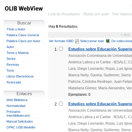
Lista de Resultados - Títulos con autor : Toro Valenc
Buscar
Hay
9
Resultados.
Título y Autor
< Ant.
Palabra Clave General
Palabra Clave por Autor
Ver formato ISBD
Seleccionar todo
De-selecciona
Autor
Estudios sobre Educación Superior
1.
Tema o Materia
Asociación Colombiana de Universidades
Series
América Latina y el Caribe - IESALC; 
Revistas
Lara, Diego Leonardo; Rojas, Luis Igna
Tesis
Blanca Nelly; Gaviria, Guillermo; Sierr
Libros Electrónicos
Patricia; Córdoba Restrepo, Juan Felipe
Avanzada
Matallana Gómez, María Alexandra; Var
Enlaces
Ejemplares: 0
Web Biblioteca
Estudios sobre Educación Superior
2.
Normatividad
Asociación Colombiana de Universidades
Préstamo
Interbibliotecario
América Latina y el Caribe - IESALC; 
Manual Solicitudes
Lara, Diego Leonardo; Rojas, Luis Igna
OPAC USB Medellín
Blanca Nelly; Gaviria, Guillermo; Sierr