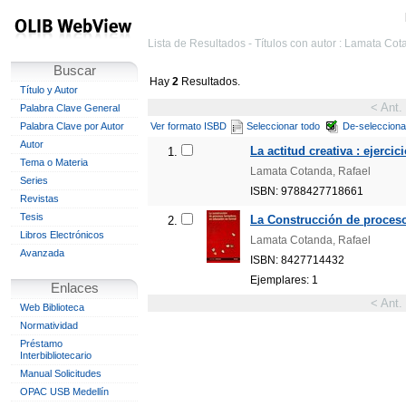
Lista de Resultados - Títulos con autor : Lamata Co
Buscar
Hay
2
Resultados.
Título y Autor
< Ant.
Palabra Clave General
Palabra Clave por Autor
Ver formato ISBD
Seleccionar todo
De-selecciona
Autor
La actitud creativa : ejercic
1.
Tema o Materia
Lamata Cotanda, Rafael
Series
ISBN: 9788427718661
Revistas
Tesis
La Construcción de proceso
2.
Libros Electrónicos
Lamata Cotanda, Rafael
Avanzada
ISBN: 8427714432
Ejemplares: 1
Enlaces
< Ant.
Web Biblioteca
Normatividad
Préstamo
Interbibliotecario
Manual Solicitudes
OPAC USB Medellín