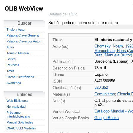
Detalles del Título
Su búsqueda recupero solo este registro.
Buscar
Título y Autor
Palabra Clave General
El interés nacional 
Título
Palabra Clave por Autor
Chomsky, Noam, 1928-
Autor(es)
Autor
Morgenthau, Hans (Au
Tema o Materia
Díaz, Manuela (Autor)
Series
Barcelona (España) : 
Publicación
Revistas
73 p. il
Descripción Física
Tesis
Español;
Idioma
Libros Electrónicos
8471580956
ISBN
Avanzada
320.352
Clasificación(es)
Comunismo
;
Ciencia P
Enlaces
Materia(s)
C:1 El punto de vista
Nota(s)
Web Biblioteca
p.42--
Normatividad
Catálogo Mundial - Wo
Ver en WorldCat
Préstamo
Interbibliotecario
Google Books
Ver en Google Books
Manual Solicitudes
OPAC USB Medellín