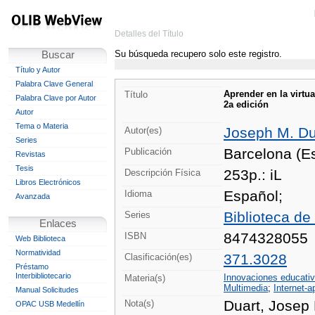
Detalles del Título
Su búsqueda recupero solo este registro.
Buscar
Título y Autor
Palabra Clave General
Aprender en la virtua
Título
Palabra Clave por Autor
2a edición
Autor
Tema o Materia
Joseph M. Dua
Autor(es)
Series
Barcelona (Es
Publicación
Revistas
Tesis
253p.: iL
Descripción Física
Libros Electrónicos
Español;
Idioma
Avanzada
Biblioteca d
Series
Enlaces
8474328055
ISBN
Web Biblioteca
Normatividad
371.3028
Clasificación(es)
Préstamo
Interbibliotecario
Innovaciones educati
Materia(s)
Multimedia
;
Internet-a
Manual Solicitudes
Duart, Josep 
Nota(s)
OPAC USB Medellín