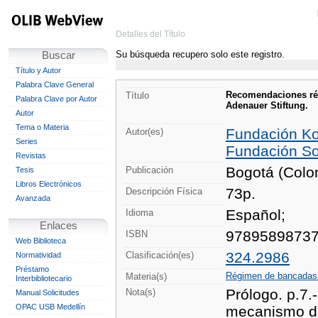
Detalles del Título
Su búsqueda recupero solo este registro.
Buscar
Título y Autor
Palabra Clave General
Recomendaciones rég
Título
Palabra Clave por Autor
Adenauer Stiftung.
Autor
Tema o Materia
Fundación Ko
Autor(es)
Series
Fundación Soc
Revistas
Bogotá (Colo
Publicación
Tesis
Libros Electrónicos
73p.
Descripción Física
Avanzada
Español;
Idioma
Enlaces
9789589873
ISBN
Web Biblioteca
324.2986
Clasificación(es)
Normatividad
Préstamo
Régimen de bancadas
Materia(s)
Interbibliotecario
Prólogo. p.7.
Nota(s)
Manual Solicitudes
OPAC USB Medellín
mecanismo de 